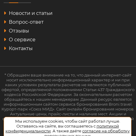
Новости и статьи
Вопрос-ответ
Отзывы
О сервисе
Контакты
* Обращаем ваше внимание на то, что данный интернет-сайт
носит исключительно информационный характер и ни при
каких условиях результаты расчетов не являются публичной
офертой, определяемой положениями Статьи 437 Гражданского
кодекса Российской Федерации. За окончательным расчетом
обращайтесь к нашим менеджерам. Данный ресурс является
информационным сайтом сервиса бронирования Broni.travel.
Курорт-парк «Союз МИД». Сайт онлайн бронирования номеров.
Актуальные цены, прайс-листы и наличие мест. Акции и
спецпредложения. Выгодное бронирование. Индивидуальный
Мы используем cookies, чтобы сайт работал лучше.
менеджер. Не является официальным сайтом объекта
Оставаясь на сайте, вы соглашаетесь с
политикой
размещения.
конфиденциальности
. А также даёте
согласие на обработку
персональных данных